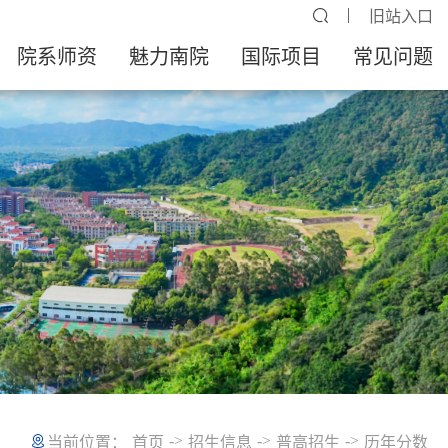
旧站入口
院系师资
魅力南院
国际项目
常见问题
->
->
->
当前位置：
首页
招生信息
普高招生
历年分数