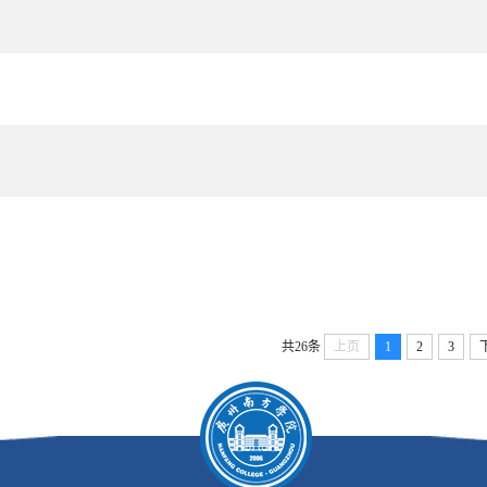
共26条
上页
1
2
3