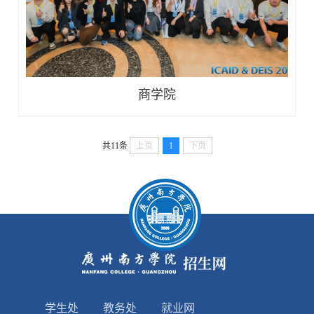
商学院
共11条
上页
1
下页
学生处
教务处
就业网