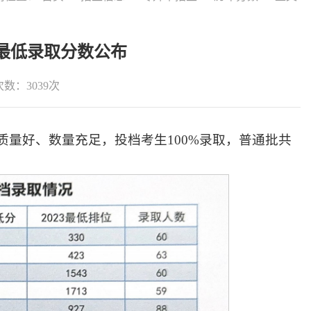
本最低录取分数公布
次数：
3039
次
质量好、数量充足，投档考生100%录取，普通批共