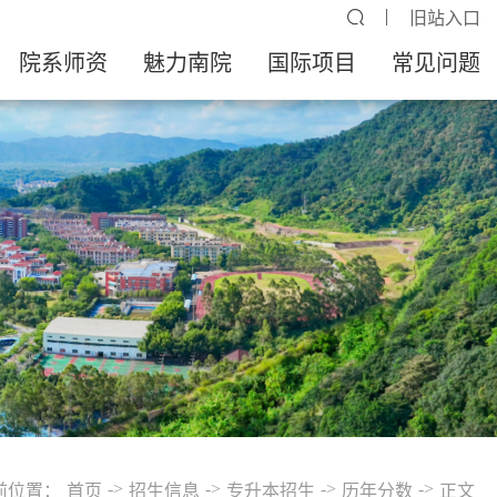
旧站入口
院系师资
魅力南院
国际项目
常见问题
->
->
->
->
前位置：
首页
招生信息
专升本招生
历年分数
正文